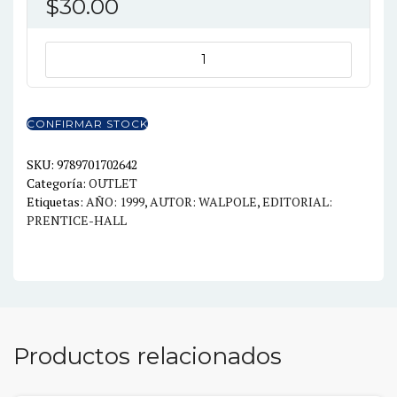
$
30.00
PROBABILIDAD
Y
ESTADISTICA
PARA
CONFIRMAR STOCK
ING.
6ED
SKU:
9789701702642
Categoría:
OUTLET
cantidad
Etiquetas:
AÑO: 1999
,
AUTOR: WALPOLE
,
EDITORIAL:
PRENTICE-HALL
Productos relacionados