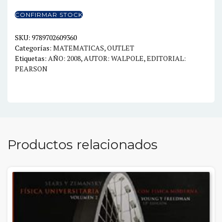
PARA
CONFIRMAR STOCK
INGENIERIA
Y
SKU:
9789702609360
Categorías:
MATEMATICAS
,
OUTLET
CIENCIAS
Etiquetas:
AÑO: 2008
,
AUTOR: WALPOLE
,
EDITORIAL:
8ED.
PEARSON
cantidad
Productos relacionados