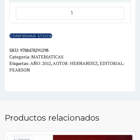
ALGEBRA
LINEAL
Y
GEOMETRIA
CONFIRMAR STOCK
3ED.
cantidad
SKU:
9788478291298
Categoría:
MATEMATICAS
Etiquetas:
AÑO: 2012
,
AUTOR: HERNANDEZ
,
EDITORIAL:
PEARSON
Productos relacionados