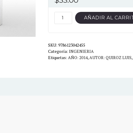
$
33.00
ANALISIS
AÑADIR AL CARRI
Y
DISEÑO
DE
SKU:
ESTRUCTURAS
9786123042455
Categoría:
INGENIERIA
CON
Etiquetas:
AÑO: 2014
,
AUTOR: QUIROZ LUIS
SAP
2000
v.15
cantidad