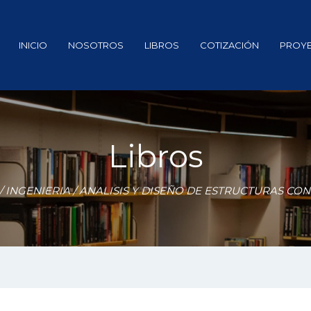
INICIO
NOSOTROS
LIBROS
COTIZACIÓN
PROY
Libros
/
INGENIERIA
/ ANALISIS Y DISEÑO DE ESTRUCTURAS CON S