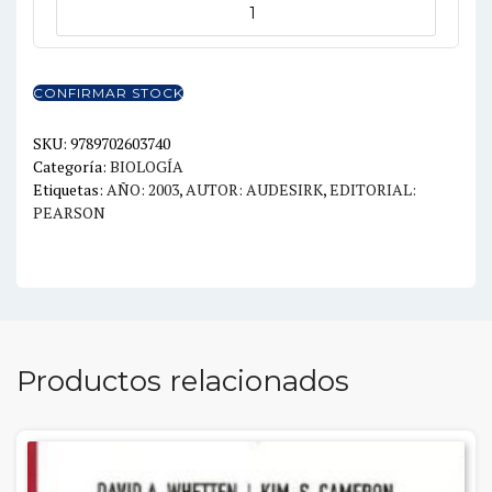
BIOLOGIA
3
EVOLUCION
Y
CONFIRMAR STOCK
ECOLOGIA
6ED.
SKU:
9789702603740
Categoría:
BIOLOGÍA
cantidad
Etiquetas:
AÑO: 2003
,
AUTOR: AUDESIRK
,
EDITORIAL:
PEARSON
Productos relacionados