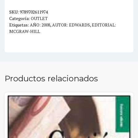
7ED.
cantidad
SKU:
9789702611974
Categoría:
OUTLET
Etiquetas:
AÑO: 2008
,
AUTOR: EDWARDS
,
EDITORIAL:
MCGRAW-HILL
Productos relacionados