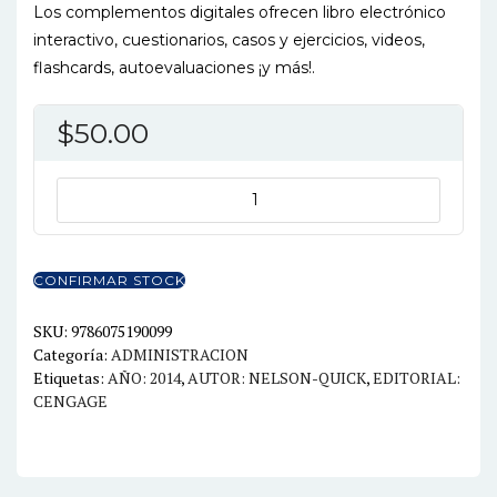
Los complementos digitales ofrecen libro electrónico
interactivo, cuestionarios, casos y ejercicios, videos,
flashcards, autoevaluaciones ¡y más!.
$
50.00
CORG
COMPORTAMIENTO
ORGANIZACIONAL
3ED
CONFIRMAR STOCK
cantidad
SKU:
9786075190099
Categoría:
ADMINISTRACION
Etiquetas:
AÑO: 2014
,
AUTOR: NELSON-QUICK
,
EDITORIAL:
CENGAGE