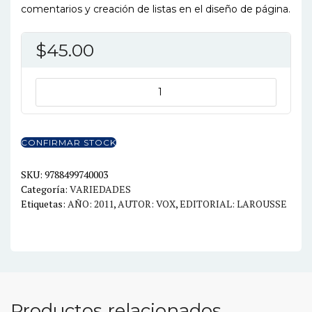
comentarios y creación de listas en el diseño de página.
$
45.00
DICCIONARIO
DE
LA
LENGUA
CONFIRMAR STOCK
ESPAÑOLA
GENERAL
SKU:
9788499740003
Categoría:
VARIEDADES
cantidad
Etiquetas:
AÑO: 2011
,
AUTOR: VOX
,
EDITORIAL: LAROUSSE
Productos relacionados