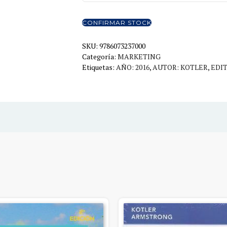
MARKETING
15ED
CONFIRMAR STOCK
cantidad
SKU:
9786073237000
Categoría:
MARKETING
Etiquetas:
AÑO: 2016
,
AUTOR: KOTLER
,
EDI