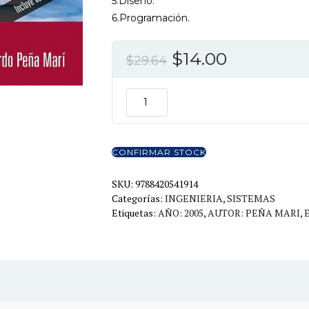
5.Diseño.
6.Programación.
El
El
$
14.00
$
29.64
precio
precio
original
actual
DISEÑO
DE
era:
es:
PROGRAMAS
$29.64.
$14.00.
cantidad
CONFIRMAR STOCK
SKU:
9788420541914
Categorías:
INGENIERIA
,
SISTEMAS
Etiquetas:
AÑO: 2005
,
AUTOR: PEÑA MARI
,