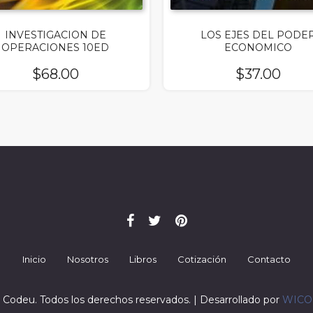
INVESTIGACION DE
LOS EJES DEL PODE
OPERACIONES 10ED
ECONOMICO
$
68.00
$
37.00
Inicio
Nosotros
Libros
Cotización
Contacto
 Codeu. Todos los derechos reservados. | Desarrollado por
WIC