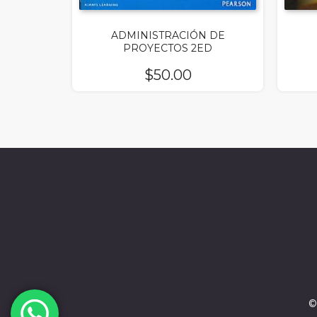
ADMINISTRACIÓN DE
PROYECTOS 2ED
$
50.00
©