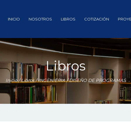
INICIO
NOSOTROS
LIBROS
COTIZACIÓN
PROY
Libros
Inicio
/
Libros
/
INGENIERIA
/ DISEÑO DE PROGRAMAS