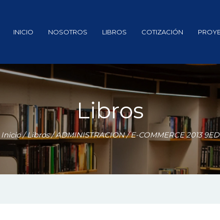
INICIO
NOSOTROS
LIBROS
COTIZACIÓN
PROY
Libros
Inicio
/
Libros
/
ADMINISTRACION
/ E-COMMERCE 2013 9ED