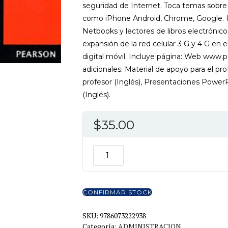
seguridad de Internet. Toca temas sobre
como iPhone Android, Chrome, Google. 
Netbooks y lectores de libros electrónico
expansión de la red celular 3 G y 4 G en 
digital móvil. Incluye página: Web www
adicionales: Material de apoyo para el pro
profesor (Inglés), Presentaciones Power
(Inglés).
$
35.00
E-
COMMERCE
2013
9ED
CONFIRMAR STOCK
cantidad
SKU:
9786073222938
Categoría:
ADMINISTRACION