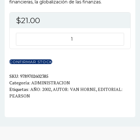
financieras, la globalización de las finanzas.
$
21.00
FUN.
DE
ADM.
FINANCIERA
CONFIRMAR STOCK
11ED.
cantidad
SKU:
9789702602385
Categoría:
ADMINISTRACION
Etiquetas:
AÑO: 2002
,
AUTOR: VAN HORNE
,
EDITORIAL:
PEARSON