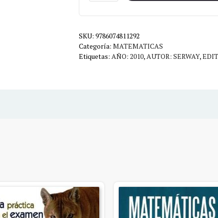
FISICA
VOL.2
SKU:
8ED.
9786074811292
Categoría:
MATEMATICAS
cantidad
Etiquetas:
AÑO: 2010
,
AUTOR: SERWAY
,
EDI