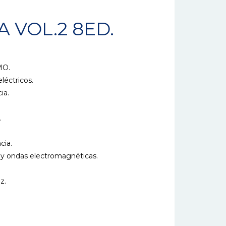
A VOL.2 8ED.
MO.
léctricos.
ia.
.
cia.
na y ondas electromagnéticas.
z.