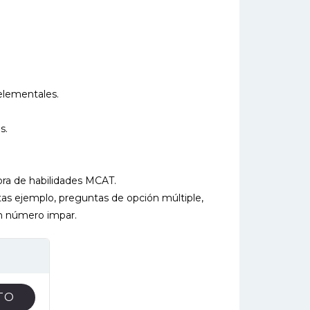
 elementales.
s.
ra de habilidades MCAT.
s ejemplo, preguntas de opción múltiple,
n número impar.
TO