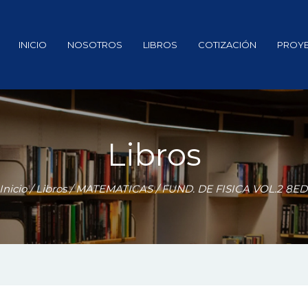
INICIO
NOSOTROS
LIBROS
COTIZACIÓN
PROY
Libros
Inicio
/
Libros
/
MATEMATICAS
/ FUND. DE FISICA VOL.2 8ED