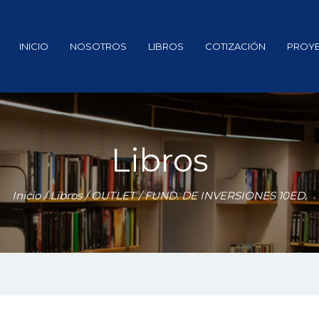
INICIO
NOSOTROS
LIBROS
COTIZACIÓN
PROY
Libros
Inicio
/
Libros
/
OUTLET
/ FUND. DE INVERSIONES 10ED.