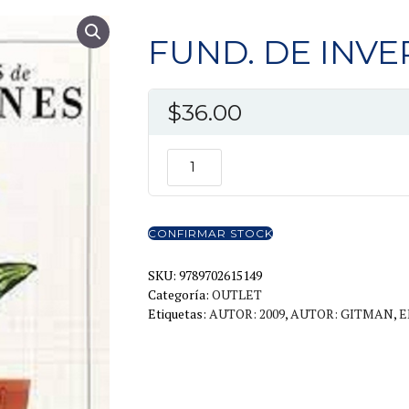
FUND. DE INVE
$
36.00
FUND.
DE
INVERSIONES
10ED.
CONFIRMAR STOCK
cantidad
SKU:
9789702615149
Categoría:
OUTLET
Etiquetas:
AUTOR: 2009
,
AUTOR: GITMAN
,
E