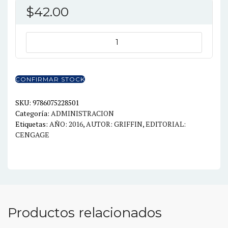
$
42.00
HABILIDADES
DIRECTIVAS
EVALUACIÓN
Y
CONFIRMAR STOCK
DESARROLLO
cantidad
SKU:
9786075228501
Categoría:
ADMINISTRACION
Etiquetas:
AÑO: 2016
,
AUTOR: GRIFFIN
,
EDITORIAL:
CENGAGE
Productos relacionados