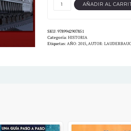
HISTORIA
AÑADIR AL CARRI
POLITICA
DEL
ECUADOR
SKU:
cantidad
9789942907851
Categoría:
HISTORIA
Etiquetas:
AÑO: 2015
,
AUTOR: LAUDERBAU