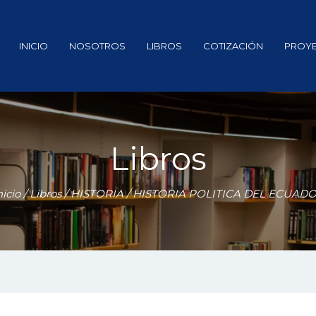
INICIO
NOSOTROS
LIBROS
COTIZACIÓN
PROY
Libros
nicio
/
Libros
/
HISTORIA
/ HISTORIA POLITICA DEL ECUAD