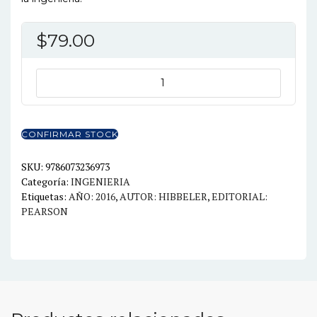
$
79.00
INGENIERIA
MECANICA.
DINAMICA
14ED
CONFIRMAR STOCK
cantidad
SKU:
9786073236973
Categoría:
INGENIERIA
Etiquetas:
AÑO: 2016
,
AUTOR: HIBBELER
,
EDITORIAL:
PEARSON