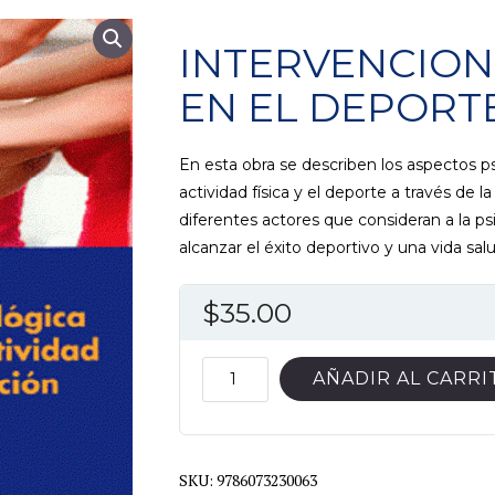
INTERVENCION
EN EL DEPORT
En esta obra se describen los aspectos p
actividad física y el deporte a través de l
diferentes actores que consideran a la p
alcanzar el éxito deportivo y una vida sal
$
35.00
INTERVENCION
AÑADIR AL CARRI
PSICOLOGICA
EN
EL
SKU:
DEPORTE
9786073230063