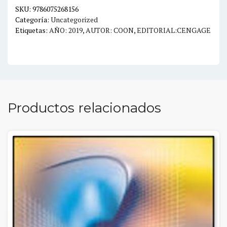
EL
SKU:
9786075268156
Categoría:
Uncategorized
ACCESO
Etiquetas:
AÑO: 2019
,
AUTOR: COON
,
EDITORIAL:CENGAGE
A
LA
MENTE
Y
LA
CONDUCTA
Productos relacionados
cantidad