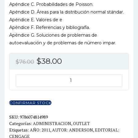
Apéndice C. Probabilidades de Poisson.
Apéndice D. Áreas para la distribución normal stándar.
Apéndice E. Valores de e
Apéndice F. Referencias y bibliografía.
Apéndice G. Soluciones de problemas de
autoevaluación y de problemas de número impar.
El
El
$
38.00
$
76.00
precio
precio
original
actual
METODOS
CUANTITATIVOS
era:
es:
PARA
$76.00.
$38.00.
LOS
CONFIRMAR STOCK
NEGOCIOS
11ED.
SKU:
9786074814989
Categorías:
ADMINISTRACION
,
OUTLET
cantidad
Etiquetas:
AÑO: 2011
,
AUTOR: ANDERSON
,
EDITORIAL:
CENGAGE