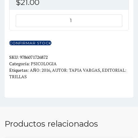
$
21.00
MOMENTOS
DE
HISTORIA
EN
CONFIRMAR STOCK
LA
PSICOLOGÍA
SKU:
9786071726872
Categoría:
PSICOLOGIA
2ED
Etiquetas:
AÑO: 2016
,
AUTOR: TAPIA VARGAS
,
EDITORIAL:
cantidad
TRILLAS
Productos relacionados