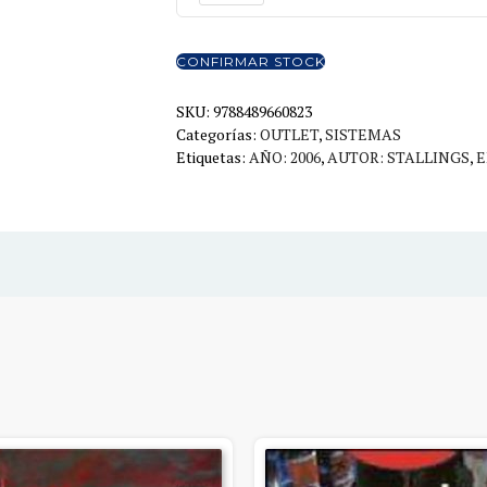
Y
ARQUITECTURA
DE
CONFIRMAR STOCK
COMPUTADORAS
7ED
SKU:
9788489660823
Categorías:
OUTLET
,
SISTEMAS
cantidad
Etiquetas:
AÑO: 2006
,
AUTOR: STALLINGS
,
E