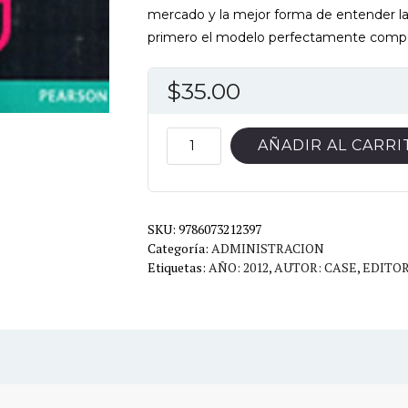
mercado y la mejor forma de entender la
primero el modelo perfectamente compe
$
35.00
PRINCIPIOS
AÑADIR AL CARRI
DE
MICROECONOMIA
10ED
SKU:
cantidad
9786073212397
Categoría:
ADMINISTRACION
Etiquetas:
AÑO: 2012
,
AUTOR: CASE
,
EDITOR