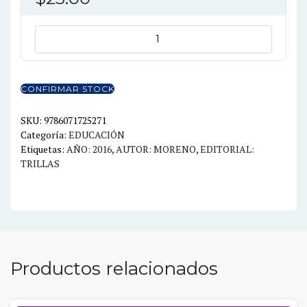
PUERICULTURA
Y
DESARROLLO
PSICOLOGICO
CONFIRMAR STOCK
INFANTIL
2ED
SKU:
9786071725271
Categoría:
EDUCACIÓN
cantidad
Etiquetas:
AÑO: 2016
,
AUTOR: MORENO
,
EDITORIAL:
TRILLAS
Productos relacionados