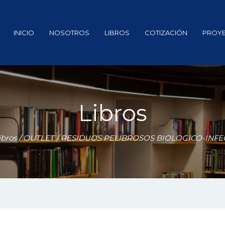
INICIO
NOSOTROS
LIBROS
COTIZACIÓN
PROY
Libros
ibros
/
OUTLET
/ RESIDUOS PELIBROSOS BIOLOGICO-INFE