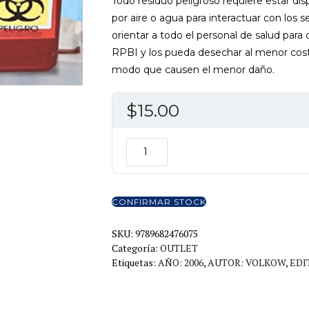
Todo residuo peligroso requiere estar dis
por aire o agua para interactuar con los 
orientar a todo el personal de salud par
RPBI y los pueda desechar al menor cost
modo que causen el menor daño.
$
15.00
RESIDUOS
PELIBROSOS
BIOLOGICO-
INFECCIOSOS
CONFIRMAR STOCK
cantidad
SKU:
9789682476075
Categoría:
OUTLET
Etiquetas:
AÑO: 2006
,
AUTOR: VOLKOW
,
EDI