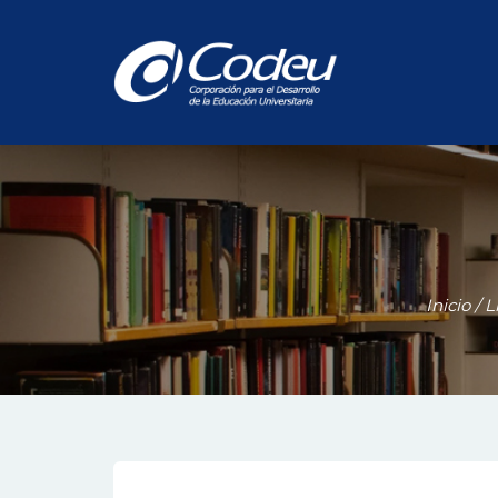
Inicio
/
L