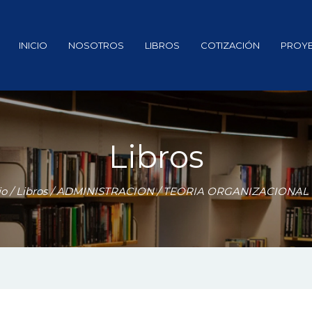
INICIO
NOSOTROS
LIBROS
COTIZACIÓN
PROY
Libros
io
/
Libros
/
ADMINISTRACION
/ TEORIA ORGANIZACIONAL