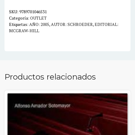
CASOS
Y
SKU:
9789701046531
Categoría:
OUTLET
CONCEPT
Etiquetas:
AÑO: 2005
,
AUTOR: SCHROEDER
,
EDITORIAL:
cantidad
MCGRAW-HILL
Productos relacionados