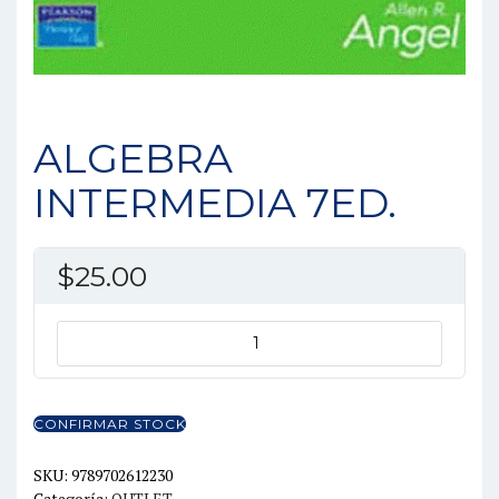
ALGEBRA
INTERMEDIA 7ED.
$
25.00
ALGEBRA
INTERMEDIA
7ED.
cantidad
CONFIRMAR STOCK
SKU:
9789702612230
Categoría:
OUTLET