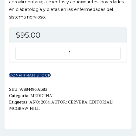
agroalimentaria; alimentos y antioxidantes; novedades
en diabetología y dietas en las enfermedades del
sistema nervioso.
$
95.00
ALIMENTACION
Y
DIETOTERAPIA
4ED.
CONFIRMAR STOCK
cantidad
SKU:
9788448602383
Categoría:
MEDICINA
Etiquetas:
AÑO: 2004
,
AUTOR: CERVERA
,
EDITORIAL:
MCGRAW-HILL