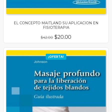
EL CONCEPTO MAITLAND SU APLICACION EN
FISIOTERAPIA
El
El
$
20.00
$
42.00
precio
precio
original
actual
era:
es:
¡OFERTA!
$42.00.
$20.00.