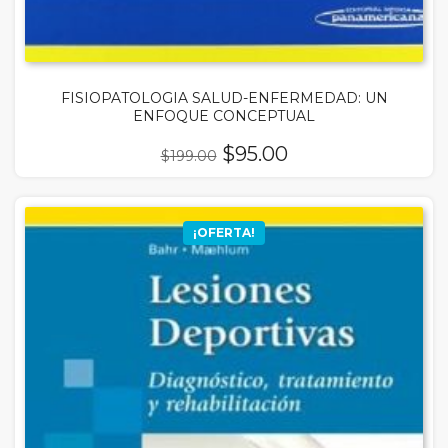
FISIOPATOLOGIA SALUD-ENFERMEDAD: UN
ENFOQUE CONCEPTUAL
El
El
$
95.00
$
199.00
precio
precio
original
actual
era:
es:
¡OFERTA!
$199.00.
$95.00.