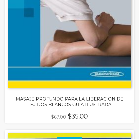
MASAJE PROFUNDO PARA LA LIBERACION DE
TEJIDOS BLANCOS GUIA ILUSTRADA
El
El
$
35.00
$
67.00
precio
precio
original
actual