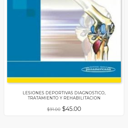
LESIONES DEPORTIVAS DIAGNOSTICO,
TRATAMIENTO Y REHABILITACION
El
El
$
45.00
$
91.00
precio
precio
original
actual