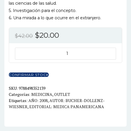
las ciencias de las salud.
5. Investigación para el concepto.
6. Una mirada a lo que ocurre en el extranjero.
El
El
$
20.00
$
42.00
precio
precio
original
actual
EL
CONCEPTO
era:
es:
MAITLAND
$42.00.
$20.00.
SU
CONFIRMAR STOCK
APLICACION
EN
SKU:
9788498352139
Categorías:
MEDICINA
,
OUTLET
FISIOTERAPIA
Etiquetas:
AÑO: 2008
,
AUTOR: BUCHER-DOLLENZ-
cantidad
WIESNER
,
EDITORIAL: MEDICA PANAMERICANA