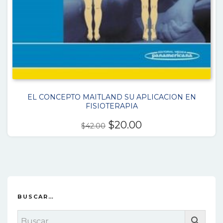
EL CONCEPTO MAITLAND SU APLICACION EN
FISIOTERAPIA
El
El
$
20.00
$
42.00
precio
precio
original
actual
era:
es:
$42.00.
$20.00.
BUSCAR…