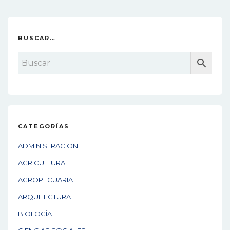
s
t
n
BUSCAR…
a
v
i
g
a
CATEGORÍAS
t
ADMINISTRACION
i
AGRICULTURA
o
AGROPECUARIA
n
ARQUITECTURA
BIOLOGÍA