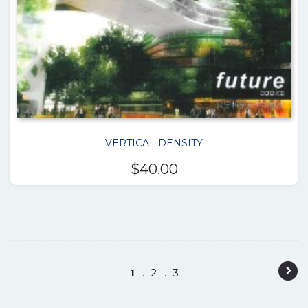
VERTICAL DENSITY
$
40.00
P
1
2
3
o