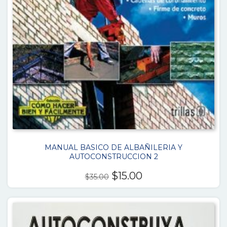
MANUAL BASICO DE ALBAÑILERIA Y
AUTOCONSTRUCCION 2
El
El
$
15.00
$
35.00
precio
precio
original
actual
era:
es:
$35.00.
$15.00.