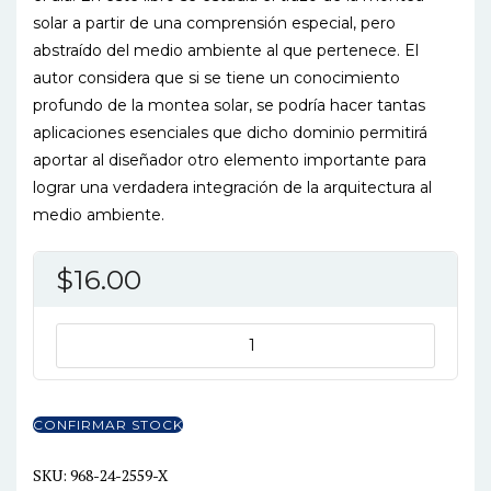
solar a partir de una comprensión especial, pero
abstraído del medio ambiente al que pertenece. El
autor considera que si se tiene un conocimiento
profundo de la montea solar, se podría hacer tantas
aplicaciones esenciales que dicho dominio permitirá
aportar al diseñador otro elemento importante para
lograr una verdadera integración de la arquitectura al
medio ambiente.
$
16.00
GEOMETRIA,
ENERGIA
SOLAR
Y
CONFIRMAR STOCK
ARQUITECTURA
cantidad
SKU:
968-24-2559-X