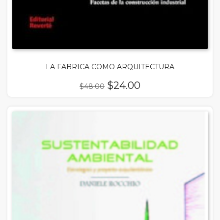
LA FABRICA COMO ARQUITECTURA
El
El
$
24.00
$
48.00
precio
precio
original
actual
era:
es:
$48.00.
$24.00.