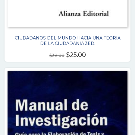
CIUDADANOS DEL MUNDO HACIA UNA TEORIA
DE LA CIUDADANIA 3ED.
El
El
$
25.00
$
38.00
precio
precio
original
actual
era:
es:
$38.00.
$25.00.