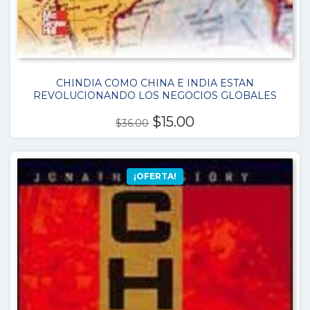
CHINDIA COMO CHINA E INDIA ESTAN
REVOLUCIONANDO LOS NEGOCIOS GLOBALES
El
El
$
15.00
$
36.00
precio
precio
original
actual
era:
es:
¡OFERTA!
$36.00.
$15.00.