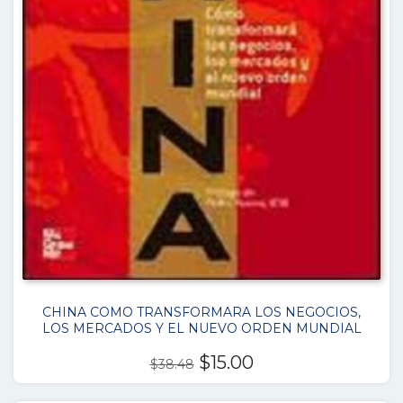
CHINA COMO TRANSFORMARA LOS NEGOCIOS,
LOS MERCADOS Y EL NUEVO ORDEN MUNDIAL
El
El
$
15.00
$
38.48
precio
precio