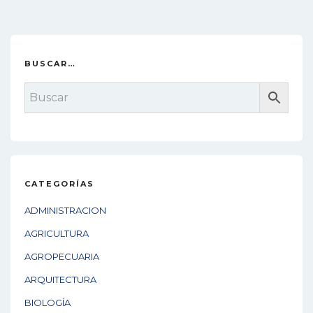
s
t
n
BUSCAR…
a
v
i
g
a
CATEGORÍAS
t
ADMINISTRACION
i
AGRICULTURA
o
AGROPECUARIA
n
ARQUITECTURA
BIOLOGÍA