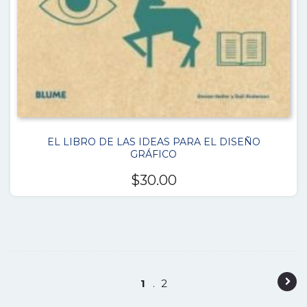
EL LIBRO DE LAS IDEAS PARA EL DISEÑO
GRÁFICO
$
30.00
P
1
2
o