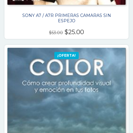
SONY A7 / A7R PRIMERAS CAMARAS SIN
ESPEJO
El
El
$
25.00
$
53.00
precio
precio
original
actual
era:
es:
¡OFERTA!
$53.00.
$25.00.