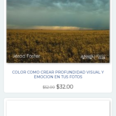
COLOR COMO CREAR PROFUNDIDAD VISUAL Y
EMOCION EN TUS FOTOS
El
El
$
32.00
$
52.00
precio
precio
original
actual
era:
es:
$52.00.
$32.00.