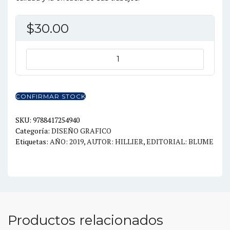
$
30.00
EL
LIBRO
DE
LAS
CONFIRMAR STOCK
IDEAS
PARA
SKU:
9788417254940
Categoría:
DISEÑO GRAFICO
EL
Etiquetas:
AÑO: 2019
,
AUTOR: HILLIER
,
EDITORIAL: BLUME
DISEÑO
GRÁFICO
cantidad
Productos relacionados