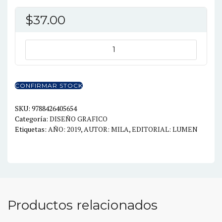
$
37.00
LO
ESENCIAL
UNA
GUÍA
CONFIRMAR STOCK
DEL
DISEÑO
SKU:
9788426405654
Categoría:
DISEÑO GRAFICO
cantidad
Etiquetas:
AÑO: 2019
,
AUTOR: MILA
,
EDITORIAL: LUMEN
Productos relacionados