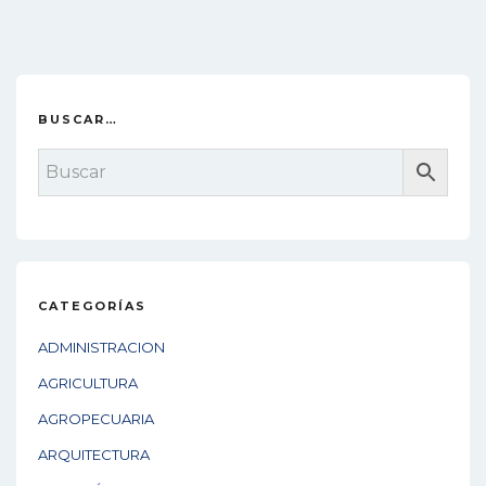
o
s
t
n
BUSCAR…
a
v
i
g
a
CATEGORÍAS
t
ADMINISTRACION
i
AGRICULTURA
o
AGROPECUARIA
n
ARQUITECTURA