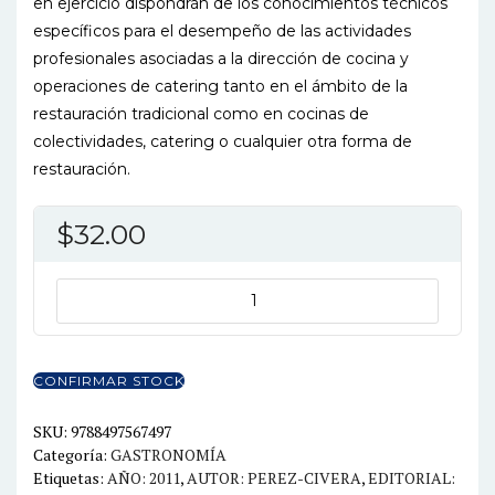
en ejercicio dispondrán de los conocimientos técnicos
específicos para el desempeño de las actividades
profesionales asociadas a la dirección de cocina y
operaciones de catering tanto en el ámbito de la
restauración tradicional como en cocinas de
colectividades, catering o cualquier otra forma de
restauración.
$
32.00
PROCESOS
DE
PREELABORACION
Y
CONFIRMAR STOCK
CONSERVACION
EN
SKU:
9788497567497
Categoría:
GASTRONOMÍA
COCINA
Etiquetas:
AÑO: 2011
,
AUTOR: PEREZ-CIVERA
,
EDITORIAL:
cantidad