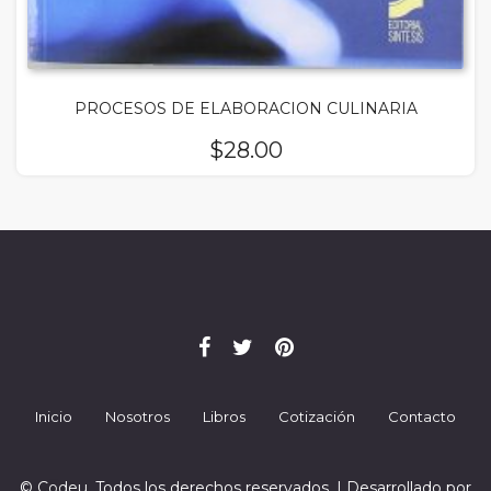
PROCESOS DE ELABORACION CULINARIA
$
28.00
Inicio
Nosotros
Libros
Cotización
Contacto
© Codeu. Todos los derechos reservados. | Desarrollado por