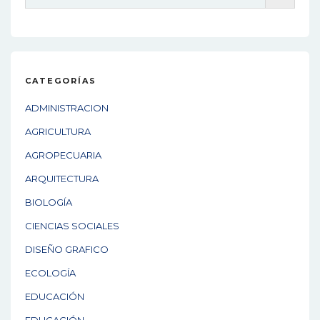
v
i
g
a
CATEGORÍAS
t
ADMINISTRACION
i
AGRICULTURA
o
AGROPECUARIA
n
ARQUITECTURA
BIOLOGÍA
CIENCIAS SOCIALES
DISEÑO GRAFICO
ECOLOGÍA
EDUCACIÓN