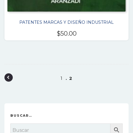
PATENTES MARCAS Y DISEÑO INDUSTRIAL
$
50.00
P
1
2
o
s
t
n
BUSCAR…
a