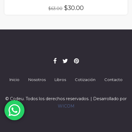
El
El
$
30.00
$
63.00
precio
precio
original
actual
era:
es:
$63.00.
$30.00.
Inicio
Nosotros
Libros
Cotización
Contacto
© Codeu. Todos los derechos reservados. | Desarrollado por
WICOM