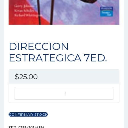
DIRECCION
ESTRATEGICA 7ED.
$
25.00
DIRECCION
ESTRATEGICA
7ED.
cantidad
CONFIRMAR STOCK
SKU:
9788420546186