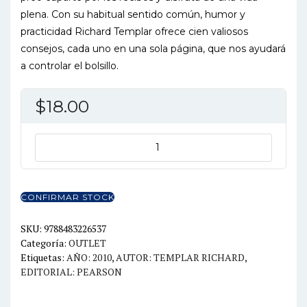
plena. Con su habitual sentido común, humor y
practicidad Richard Templar ofrece cien valiosos
consejos, cada uno en una sola página, que nos ayudará
a controlar el bolsillo.
$
18.00
COMO
GASTAR
MENOS
SIN
CONFIRMAR STOCK
SER
UN
SKU:
9788483226537
Categoría:
OUTLET
MISERABLE
Etiquetas:
AÑO: 2010
,
AUTOR: TEMPLAR RICHARD
,
cantidad
EDITORIAL: PEARSON