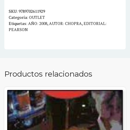
DE
SUMINISTRO
SKU:
9789702611929
Categoría:
OUTLET
3ED.
Etiquetas:
AÑO: 2008
,
AUTOR: CHOPRA
,
EDITORIAL:
cantidad
PEARSON
Productos relacionados