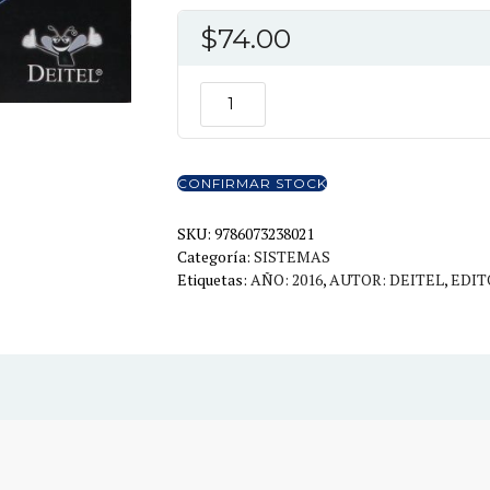
$
74.00
COMO
PROGRAMAR
EN
JAVA
CONFIRMAR STOCK
10ED
cantidad
SKU:
9786073238021
Categoría:
SISTEMAS
Etiquetas:
AÑO: 2016
,
AUTOR: DEITEL
,
EDIT