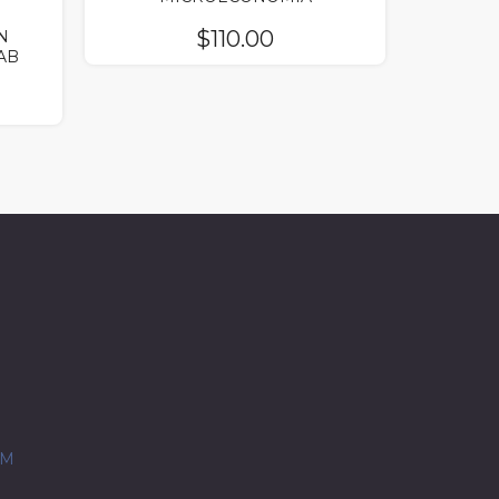
$
110.00
N
AB
OM