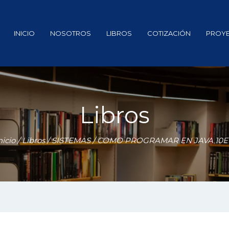
INICIO
NOSOTROS
LIBROS
COTIZACIÓN
PROY
Libros
nicio
/
Libros
/
SISTEMAS
/ COMO PROGRAMAR EN JAVA 10