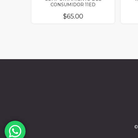
CONSUMIDOR 11ED
$
65.00
©