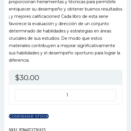
proporcionan herramientas y técnicas para permitirle
enriquecer su desempeño y obtener buenos resultados
¡ y mejores calificaciones! Cada libro de esta serie
favorece la evaluación y dirección de un conjunto
determinado de habilidades y estrategias en áreas
cruciales de sus estudios. De modo que estos
materiales contribuyen a mejorar significativamente
sus habilidades y el desempeño oportuno para lograr la
diferencia.
$
30.00
COMO
TENER
EXITO
EN
CONFIRMAR STOCK
LOS
EXAMENES
SKU:
9786071720153