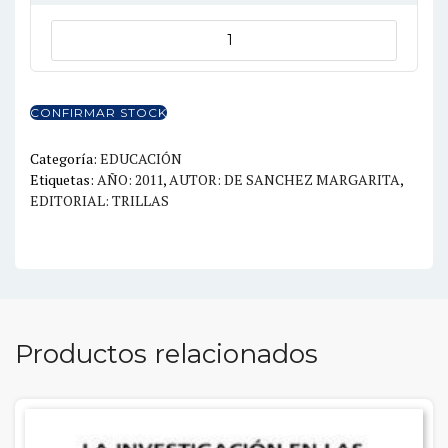
precio
precio
original
actual
DESARROLLO
DE
era:
es:
HABILIDADES
$30.00.
$21.00.
DEL
CONFIRMAR STOCK
PENSAMIENTO
cantidad
Categoría:
EDUCACIÓN
Etiquetas:
AÑO: 2011
,
AUTOR: DE SANCHEZ MARGARITA
,
EDITORIAL: TRILLAS
Productos relacionados