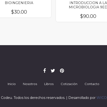
BIOINGENIERIA
INTRODUCCION A LA
MICROBIOLOGIA 9E
$
30.00
$
90.00
Inicio
Nosotros
Libros
Cotización
Contacto
 Codeu. Todos los derechos reservados. | Desarrollado por
WIC