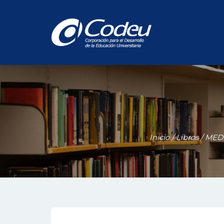
Inicio
/
Libros
/
MED