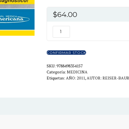
$
64.00
DIAGNOSTICO
POR
LA
IMAGEN
CONFIRMAR STOCK
DEL
SISTEMA
SKU:
9788498354157
Categoría:
MEDICINA
MUSCULOESQUELETICO
Etiquetas:
AÑO: 2011
,
AUTOR: REISER-BAU
cantidad