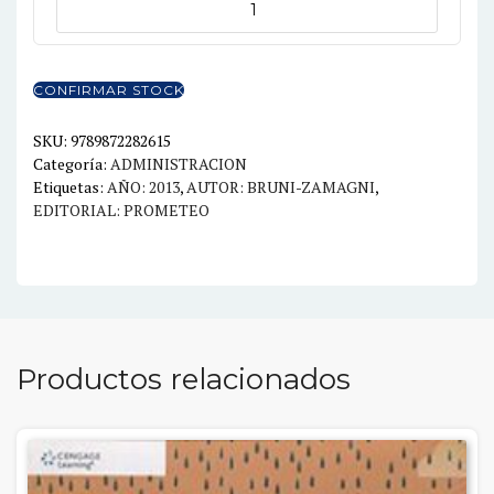
CIVIL
EFICIENCIA,
EQUIDAD,
CONFIRMAR STOCK
FELICIDAD
PUBLICA
SKU:
9789872282615
Categoría:
ADMINISTRACION
cantidad
Etiquetas:
AÑO: 2013
,
AUTOR: BRUNI-ZAMAGNI
,
EDITORIAL: PROMETEO
Productos relacionados